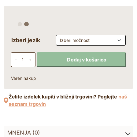
Izberi jezik
Zdravilne gobe knjiga količina
Dodaj v košarico
-
+
Varen nakup
Želite izdelek kupiti v bližnji trgovini? Poglejte
naš
seznam trgovin
MNENJA (0)