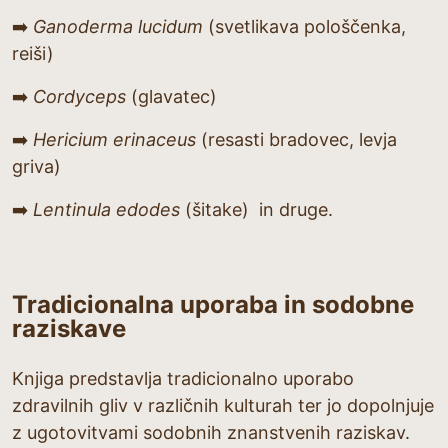
➡️
Ganoderma lucidum
(svetlikava pološčenka,
reiši)
➡️
Cordyceps
(glavatec)
➡️
Hericium erinaceus
(resasti bradovec, levja
griva)
➡️
Lentinula edodes
(šitake) in druge.
Tradicionalna uporaba in sodobne
raziskave
Knjiga predstavlja tradicionalno uporabo
zdravilnih gliv v različnih kulturah ter jo dopolnjuje
z ugotovitvami sodobnih znanstvenih raziskav.