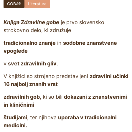
GOBA®
Literatura
Knjiga Zdravilne gobe
je prvo slovensko
strokovno delo, ki združuje
tradicionalno znanje
in
sodobne znanstvene
vpoglede
v
svet zdravilnih gliv
.
V knjižici so strnjeno predstavljeni
zdravilni učinki
16 najbolj znanih vrst
zdravilnih gob
, ki so bili
dokazani z znanstvenimi
in kliničnimi
študijami
, ter njihova
uporaba v tradicionalni
medicini.