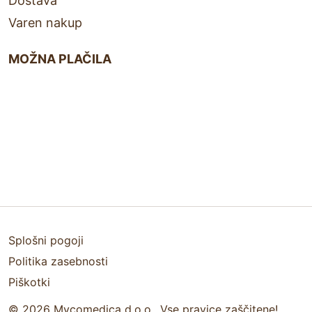
Dostava
Varen nakup
MOŽNA PLAČILA
Splošni pogoji
Politika zasebnosti
Piškotki
© 2026 Mycomedica d.o.o., Vse pravice zaščitene!