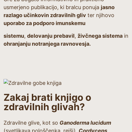
usmerjeno publikacijo, ki bralcu ponuja
jasno
razlago učinkovin zdravilnih gliv
ter njihovo
uporabo za podporo imunskemu
sistemu
,
delovanju prebavil
,
živčnega sistema
in
ohranjanju notranjega ravnovesja.
Zakaj brati knjigo o
zdravilnih glivah?
Zdravilne glive, kot so
Ganoderma lucidum
(svetlikava pološčenka, reiši),
Cordyceps