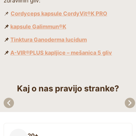
zdravilnih gliv:
📌
Cordyceps kapsule CordyVit®K PRO
📌
kapsule Galimmun®K
📌
Tinktura Ganoderma lucidum
📌
A-VIR®PLUS kapljice – mešanica 5 gliv
Kaj o nas pravijo stranke?
20+