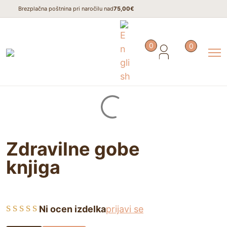
Brezplačna poštnina pri naročilu nad
75,00€
0
0
Domov
/
Literatura
/
Zdravilne gobe knjiga
Zdravilne gobe
knjiga
Ni ocen izdelka
prijavi se