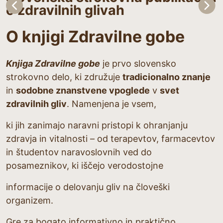
o zdravilnih glivah
O knjigi Zdravilne gobe
Knjiga Zdravilne gobe
je prvo slovensko
strokovno delo, ki združuje
tradicionalno znanje
in
sodobne znanstvene vpoglede
v
svet
zdravilnih gliv
. Namenjena je vsem,
ki jih zanimajo naravni pristopi k ohranjanju
zdravja in vitalnosti – od terapevtov, farmacevtov
in študentov naravoslovnih ved do
posameznikov, ki iščejo verodostojne
informacije o delovanju gliv na človeški
organizem.
Gre za bogato informativno in praktično