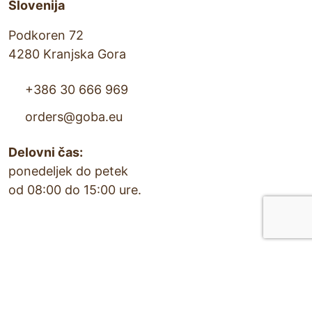
Slovenija
u
i
Podkoren 72
r
4280 Kranjska Gora
e
+386 30 666 969
d
orders@goba.eu
)
Delovni čas:
ponedeljek do petek
od 08:00 do 15:00 ure.
RAZIŠČI