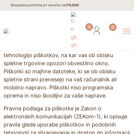
Brezplačna poštnina pri naročilu nad
75,00€
0
0
Domov
/
Piškotki
Na našem spletnem mestu uporabljamo
tehnologijo piškotkov, na kar vas ob obisku
spletne trgovine opozori obvestilno okno.
Piškotki so majhne datoteke, ki se ob obisku
spletne strani prenesejo na vaš računalnik ali
mobilno napravo. Piškotki niso programska
oprema in niso škodljivi za vaše naprave.
Pravna podlaga za piškotke je Zakon o
elektronskih komunikacijah (ZEKom-1), ki opisuje
pravila glede uporabe piškotkov in podobnih
tehnologij za shranjevanje in dostop do informacij