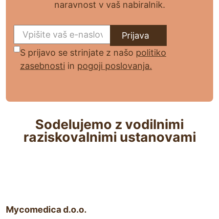
naravnost v vaš nabiralnik.
E
m
C
S prijavo se strinjate z našo
politiko
a
zasebnosti
in
pogoji poslovanja.
o
i
n
l
(
s
R
e
Sodelujemo z vodilnimi
e
n
raziskovalnimi ustanovami
q
t
u
(
i
r
R
e
e
d
q
Mycomedica d.o.o.
)