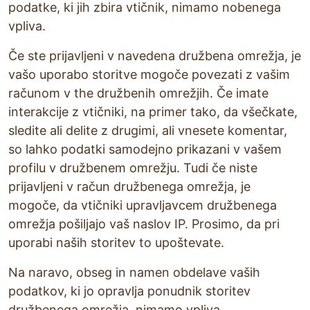
podatke, ki jih zbira vtičnik, nimamo nobenega
vpliva.
Če ste prijavljeni v navedena družbena omrežja, je
vašo uporabo storitve mogoče povezati z vašim
računom v the družbenih omrežjih. Če imate
interakcije z vtičniki, na primer tako, da všečkate,
sledite ali delite z drugimi, ali vnesete komentar,
so lahko podatki samodejno prikazani v vašem
profilu v družbenem omrežju. Tudi če niste
prijavljeni v račun družbenega omrežja, je
mogoče, da vtičniki upravljavcem družbenega
omrežja pošiljajo vaš naslov IP. Prosimo, da pri
uporabi naših storitev to upoštevate.
Na naravo, obseg in namen obdelave vaših
podatkov, ki jo opravlja ponudnik storitev
družbenega omrežja, nimamo vpliva.