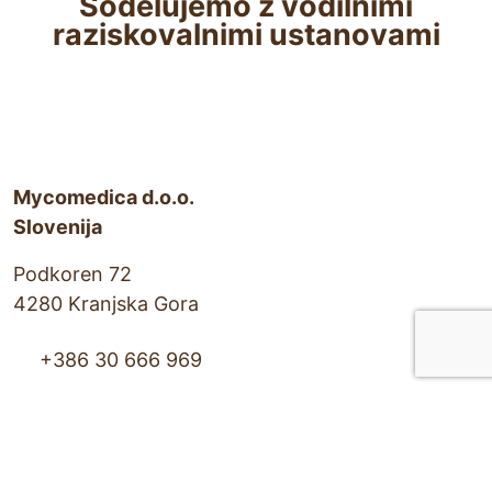
Sodelujemo z vodilnimi
e
n
raziskovalnimi ustanovami
q
t
u
(
i
r
R
e
e
d
q
Mycomedica d.o.o.
)
Slovenija
u
i
Podkoren 72
r
4280 Kranjska Gora
e
+386 30 666 969
d
orders@goba.eu
)
Delovni čas:
ponedeljek do petek