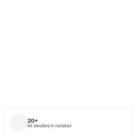
20+
let izkušenj in raziskav