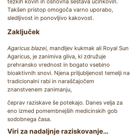
težkih kovin in osnovna sestava učinkovin.
Takšen pristop omogoča varno uporabo,
sledljivost in ponovljivo kakovost.
Zaključek
Agaricus blazei,
mandljev kukmak ali Royal Sun
Agaricus, je zanimiva gliva, ki združuje
prehransko vrednost in bogato vsebino
bioaktivnih snovi. Njena priljubljenost temelji na
tradicionalni rabi in naraščajočem
znanstvenem zanimanju,
čeprav raziskave še potekajo. Danes velja za
eno izmed pomembnejših medicinskih gob
sodobnega časa.
Viri za nadaljnje raziskovanje…