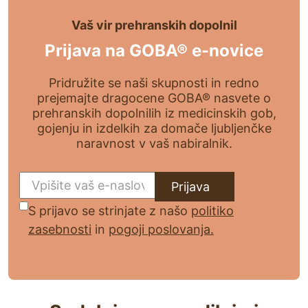
Vaš vir prehranskih dopolnil
Prijava na GOBA® e-novice
Pridružite se naši skupnosti in redno
prejemajte dragocene GOBA® nasvete o
prehranskih dopolnilih iz medicinskih gob,
gojenju in izdelkih za domače ljubljenčke
naravnost v vaš nabiralnik.
E
m
C
S prijavo se strinjate z našo
politiko
a
zasebnosti
in
pogoji poslovanja.
o
i
n
l
(
s
R
e