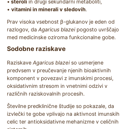
•
steroli
in drugi sekundarni metaboliti,
•
vitamini in minerali v sledovih
.
Prav visoka vsebnost β-glukanov je eden od
razlogov, da
Agaricus blazei
pogosto uvrščajo
med medicinske oziroma funkcionalne gobe.
Sodobne raziskave
Raziskave
Agaricus blazei
so usmerjene
predvsem v preučevanje njenih bioaktivnih
komponent v povezavi z imunskimi procesi,
oksidativnim stresom in vnetnimi odzivi v
različnih raziskovalnih procesih.
Številne predklinične študije so pokazale, da
izvlečki te gobe vplivajo na aktivnost imunskih
celic ter antioksidativne mehanizme v celičnih